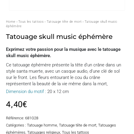
Home
›
Tous les tattoos
›
Tatouage tête de mort
› Tatouage skull music
éphémère
Tatouage skull music éphémère
Exprimez votre passion pour la musique avec le tatouage
skull music éphémère.
Ce tatouage éphémère présente la tête d’un crâne dans un
style santa muerte, avec un casque audio, d’une clé de sol
sur le front. Les fleurs entourant le cou du crâne
représentent la beauté de la vie même dans la mort,
Dimension du motif :
20 x 12 cm
4,40
€
Référence:
681G28
Catégories :
Tatouage homme
,
Tatouage tête de mort
,
Tatouages
éphémères
,
Tatouages religieux
,
Tous les tattoos