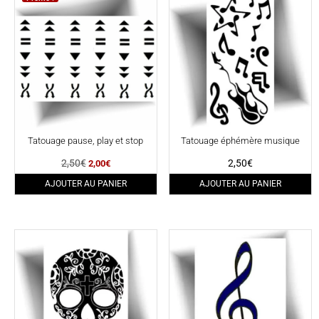
Tatouage pause, play et stop
Tatouage éphémère musique
Le
Le
2,50
€
2,50
€
2,00
€
prix
prix
AJOUTER AU PANIER
AJOUTER AU PANIER
initial
actuel
était :
est :
2,50€.
2,00€.