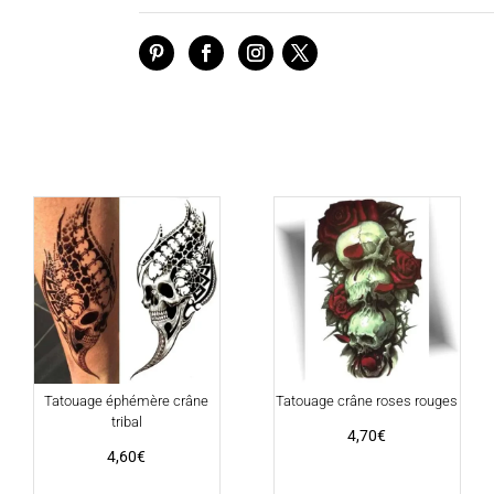
Tatouage éphémère crâne
Tatouage crâne roses rouges
tribal
4,70
€
4,60
€