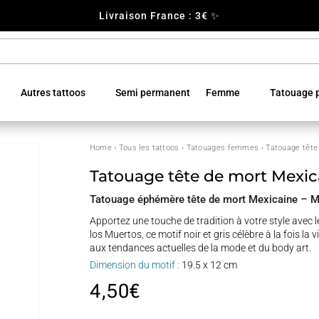
Livraison France : 3€ ✨
Autres tattoos
Semi permanent
Femme
Tatouage p
Home
›
Tous les tattoos
›
Tatouages femmes
› Tatouage tête
Tatouage tête de mort Mexic
Tatouage éphémère tête de mort Mexicaine – Mot
Apportez une touche de tradition à votre style avec 
los Muertos, ce motif noir et gris célèbre à la fois la
aux tendances actuelles de la mode et du body art.
Dimension du motif :
19.5 x 12 cm
4,50
€