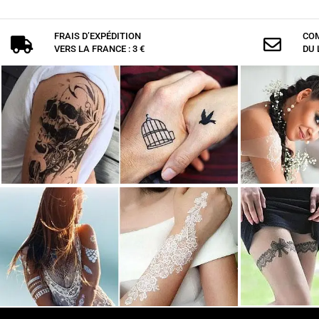
FRAIS D’EXPÉDITION
COM


VERS LA FRANCE : 3 €
DU 