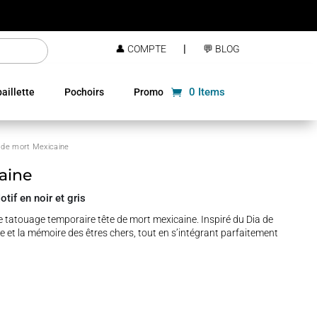
|
👤 COMPTE
💬 BLOG
0 Items
aillette
Pochoirs
Promo
 de mort Mexicaine
aine
if en noir et gris
le tatouage temporaire tête de mort mexicaine. Inspiré du Dia de
 vie et la mémoire des êtres chers, tout en s’intégrant parfaitement