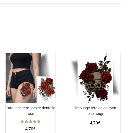
Tatouage temporaire dentelle
Tatouage tête de de mort
rose
rose rouge
4,70
€
Note
4,70
€
5.00