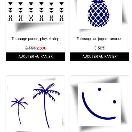
Tatouage pause, play et stop
Tatouage au jagua : ananas
Le
Le
2,50
€
3,50
€
2,00
€
prix
prix
AJOUTER AU PANIER
AJOUTER AU PANIER
initial
actuel
était :
est :
2,50€.
2,00€.