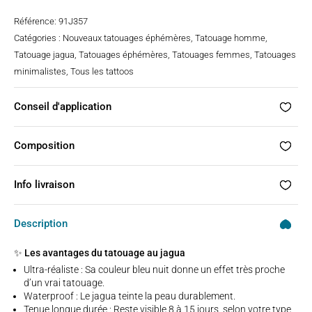
Référence:
91J357
Catégories :
Nouveaux tatouages éphémères
,
Tatouage homme
,
Tatouage jagua
,
Tatouages éphémères
,
Tatouages femmes
,
Tatouages
minimalistes
,
Tous les tattoos
Conseil d'application
Composition
Info livraison
Description
✨ Les avantages du tatouage au jagua
Ultra-réaliste : Sa couleur bleu nuit donne un effet très proche
d’un vrai tatouage.
Waterproof : Le jagua teinte la peau durablement.
Tenue longue durée : Reste visible 8 à 15 jours, selon votre type