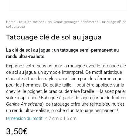
Home
›
Tous les tattoos
›
Nouveaux tatouages éphémères
› Tatouage clé de
sol au jagua
Tatouage clé de sol au jagua
La clé de sol au jagua : un tatouage semi-permanent au
rendu ultra-réaliste
Exprimez votre passion pour la musique avec le tatouage clé
de sol au jagua, un symbole intemporel. Ce motif artistique
s’adapte à tous les styles, aussi bien pour les femmes que
pour les hommes. De petite taille, il peut être appliqué sur la
cheville, le poignet, le bras ou derrière l’oreille — laissez parler
votre inspiration ! Fabriqué à partir de jagua (issue du fruit du
Genipa Americana
), ce tatouage offre une teinte bleu nuit et
un rendu ultra-réaliste, proche d’un tatouage permanent !
4,7 cm x 1,6 cm
Dimension du motif :
3,50
€