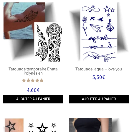
Tatouage temporaire Enata
Tatouage jagua – love you
Polynésien
5,50
€
Note
4,60
€
4.60
sur 5
AJOUTER AU PANIER
AJOUTER AU PANIER