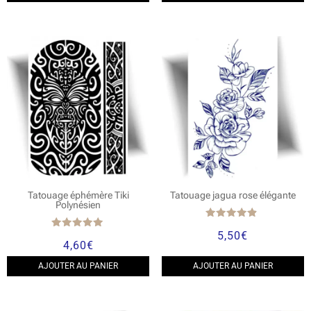
Tatouage éphémère Tiki
Tatouage jagua rose élégante
Polynésien
Note
5,50
€
4.67
Note
4,60
€
sur 5
5.00
sur 5
AJOUTER AU PANIER
AJOUTER AU PANIER