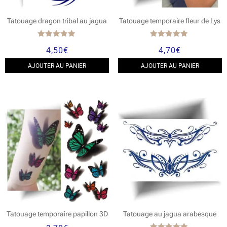
Tatouage dragon tribal au jagua
Tatouage temporaire fleur de Lys
Note
Note
4,50
€
4,70
€
5.00
5.00
sur 5
sur 5
AJOUTER AU PANIER
AJOUTER AU PANIER
Tatouage temporaire papillon 3D
Tatouage au jagua arabesque