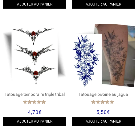
AJOUTER AU PANIER
AJOUTER AU PANIER
Tatouage temporaire triple tribal
Tatouage pivoine au jagua
Note
Note
4,70
€
5,50
€
5.00
5.00
sur 5
sur 5
AJOUTER AU PANIER
AJOUTER AU PANIER