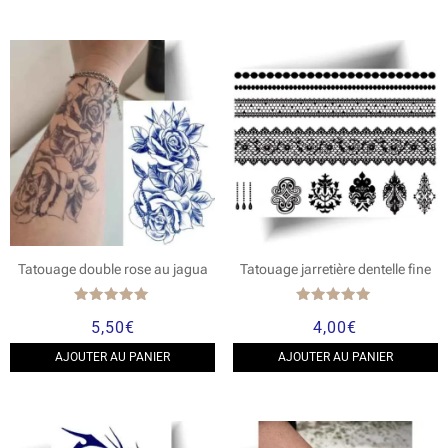
Tatouage double rose au jagua
Tatouage jarretière dentelle fine
Note
Note
5,50
€
4,00
€
5.00
5.00
sur 5
sur 5
AJOUTER AU PANIER
AJOUTER AU PANIER