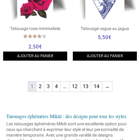
Tatouage rose minimaliste
Tatouage vague au jagua
5,50
€
Note
2,50
€
4.00
sur 5
AJOUTER AU PANIER
AJOUTER AU PANIER
1
2
3
4
…
12
13
14
→
Tatouages éphémères Mikiti : des designs pour tous les styles
Les tatouages éphémères Mikiti sont une excellente option pour
ceux qui cherchent à exprimer leur style et leur personnalité de
manière temporaire. Avec une grande variété de designs