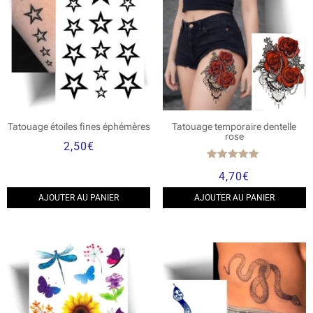
Tatouage étoiles fines éphémères
Tatouage temporaire dentelle
rose
2,50
€
Note
4,70
€
5.00
sur 5
AJOUTER AU PANIER
AJOUTER AU PANIER