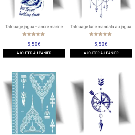
Tatouage jagua – ancre marine
Tatouage lune mandala au jagua
Note
Note
5,50
€
5,50
€
5.00
5.00
sur 5
sur 5
AJOUTER AU PANIER
AJOUTER AU PANIER