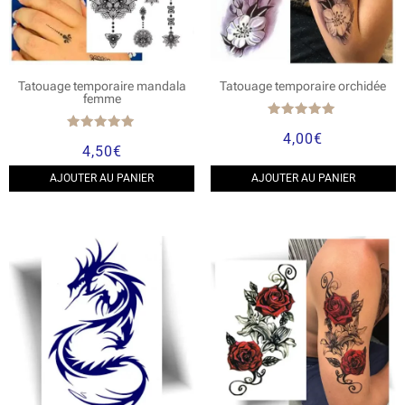
Tatouage temporaire mandala
Tatouage temporaire orchidée
femme
Note
4,00
€
5.00
Note
4,50
€
sur 5
5.00
sur 5
AJOUTER AU PANIER
AJOUTER AU PANIER