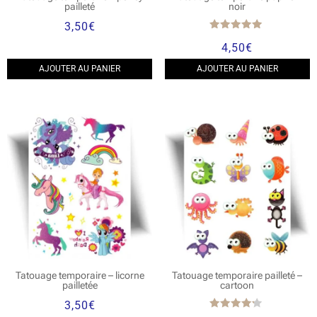
pailleté
noir
3,50
€
Note
4,50
€
5.00
sur 5
AJOUTER AU PANIER
AJOUTER AU PANIER
Tatouage temporaire – licorne
Tatouage temporaire pailleté –
pailletée
cartoon
3,50
€
Note