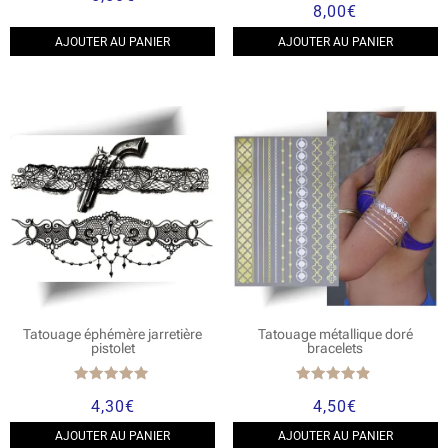
8,00
€
5.00
sur 5
AJOUTER AU PANIER
AJOUTER AU PANIER
Tatouage éphémère jarretière
Tatouage métallique doré
pistolet
bracelets
Note
Note
4,30
€
4,50
€
5.00
4.67
sur 5
sur 5
AJOUTER AU PANIER
AJOUTER AU PANIER