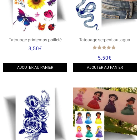
Tatouage printemps pailleté
Tatouage serpent au jagua
3,50
€
Note
5,50
€
5.00
sur 5
AJOUTER AU PANIER
AJOUTER AU PANIER