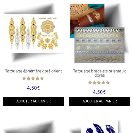
Tatouage éphémère doré orient
Tatouage bracelets orientaux
dorés
Note
4,50
€
5.00
Note
4,50
€
sur 5
4.67
sur 5
AJOUTER AU PANIER
AJOUTER AU PANIER