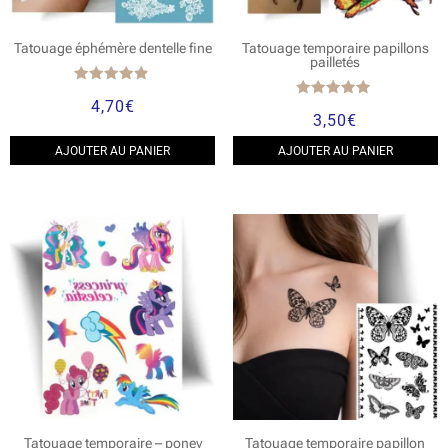
Tatouage éphémère dentelle fine
Tatouage temporaire papillons
pailletés
Note
4,70
€
4.67
Note
3,50
€
sur 5
5.00
sur 5
AJOUTER AU PANIER
AJOUTER AU PANIER
Tatouage temporaire – poney
Tatouage temporaire papillon