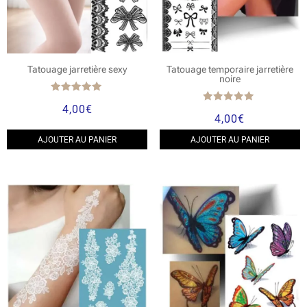
Tatouage jarretière sexy
Tatouage temporaire jarretière
noire
Note
4,00
€
4.75
Note
4,00
€
sur 5
4.89
sur 5
AJOUTER AU PANIER
AJOUTER AU PANIER