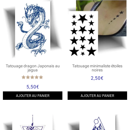
Tatouage dragon Japonais au
Tatouage minimaliste étoiles
jagua
noires
2,50
€
Note
5,50
€
5.00
sur 5
AJOUTER AU PANIER
AJOUTER AU PANIER