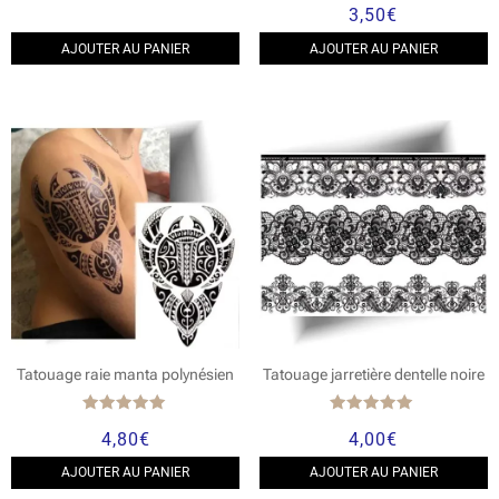
3,50
€
4.00
sur 5
AJOUTER AU PANIER
AJOUTER AU PANIER
Tatouage raie manta polynésien
Tatouage jarretière dentelle noire
Note
Note
4,80
€
4,00
€
5.00
5.00
sur 5
sur 5
AJOUTER AU PANIER
AJOUTER AU PANIER