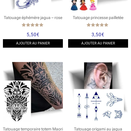
Tatouage éphémère jagua – rose
Tatouage princesse pailletée
Note
Note
5,50
€
3,50
€
5.00
5.00
sur 5
sur 5
AJOUTER AU PANIER
AJOUTER AU PANIER
Tatouage temporaire totem Maori
Tatouage origami au jagua