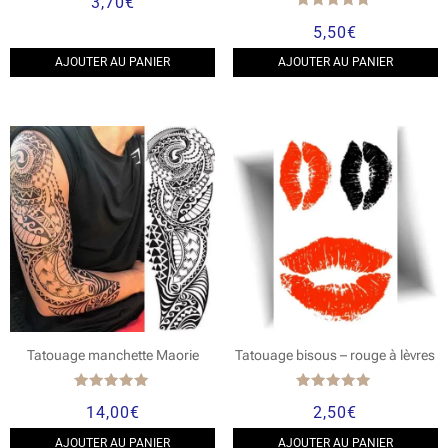
3,70
€
Note
5,50
€
4.83
sur 5
AJOUTER AU PANIER
AJOUTER AU PANIER
Tatouage manchette Maorie
Tatouage bisous – rouge à lèvres
Note
Note
14,00
€
2,50
€
5.00
5.00
sur 5
sur 5
AJOUTER AU PANIER
AJOUTER AU PANIER