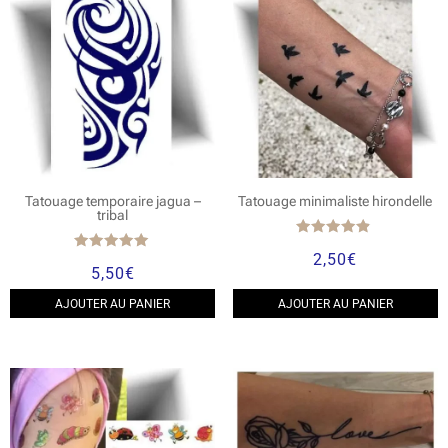
Tatouage temporaire jagua –
Tatouage minimaliste hirondelle
tribal
Note
2,50
€
4.67
Note
5,50
€
sur 5
5.00
sur 5
AJOUTER AU PANIER
AJOUTER AU PANIER