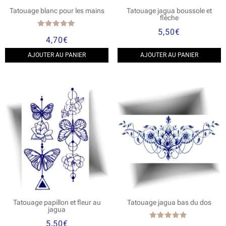
Tatouage blanc pour les mains
Tatouage jagua boussole et
flèche
5,50
€
Note
4,70
€
5.00
sur 5
AJOUTER AU PANIER
AJOUTER AU PANIER
Tatouage papillon et fleur au
Tatouage jagua bas du dos
jagua
5,50
€
Note