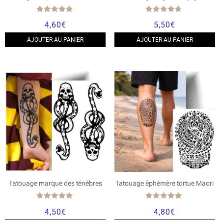
Note
Note
4,60
€
5,50
€
4.67
4.50
sur 5
sur 5
AJOUTER AU PANIER
AJOUTER AU PANIER
Tatouage marque des ténèbres
Tatouage éphémère tortue Maori
Note
Note
4,50
€
4,80
€
5.00
5.00
sur 5
sur 5