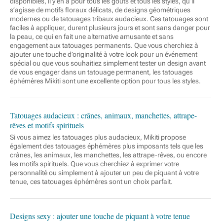
disponibles, il y en a pour tous les goûts et tous les styles, qu’il
s’agisse de motifs floraux délicats, de designs géométriques
modernes ou de tatouages tribaux audacieux. Ces tatouages sont
faciles à appliquer, durent plusieurs jours et sont sans danger pour
la peau, ce qui en fait une alternative amusante et sans
engagement aux tatouages permanents. Que vous cherchiez à
ajouter une touche d’originalité à votre look pour un événement
spécial ou que vous souhaitiez simplement tester un design avant
de vous engager dans un tatouage permanent, les tatouages
éphémères Mikiti sont une excellente option pour tous les styles.
Tatouages audacieux : crânes, animaux, manchettes, attrape-
rêves et motifs spirituels
Si vous aimez les tatouages plus audacieux, Mikiti propose
également des tatouages éphémères plus imposants tels que les
crânes, les animaux, les manchettes, les attrape-rêves, ou encore
les motifs spirituels. Que vous cherchiez à exprimer votre
personnalité ou simplement à ajouter un peu de piquant à votre
tenue, ces tatouages éphémères sont un choix parfait.
Designs sexy : ajouter une touche de piquant à votre tenue