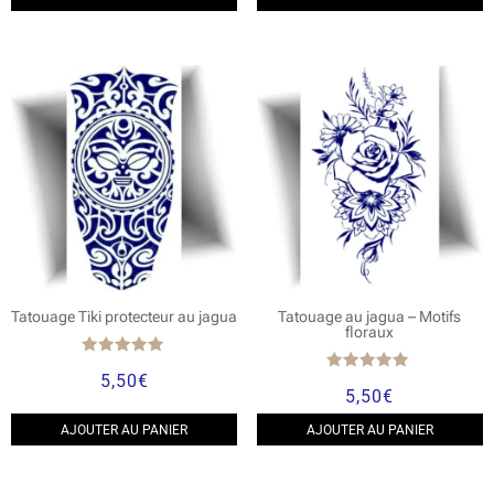
Tatouage Tiki protecteur au jagua
Tatouage au jagua – Motifs
floraux
Note
5,50
€
4.75
Note
5,50
€
sur 5
5.00
sur 5
AJOUTER AU PANIER
AJOUTER AU PANIER