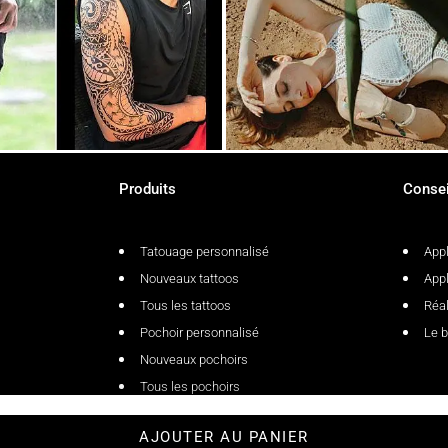
Produits
Consei
Tatouage personnalisé
Appl
Nouveaux tattoos
Appl
Tous les tattoos
Réal
Pochoir personnalisé
Le b
Nouveaux pochoirs
Tous les pochoirs
AJOUTER AU PANIER