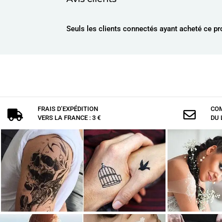
Seuls les clients connectés ayant acheté ce prod
FRAIS D’EXPÉDITION
COM


VERS LA FRANCE : 3 €
DU 