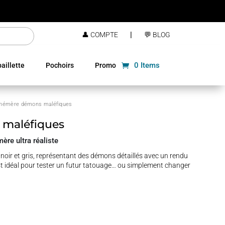
|
👤 COMPTE
💬 BLOG
0 Items
aillette
Pochoirs
Promo
phémère démons maléfiques
maléfiques
re ultra réaliste
oir et gris, représentant des démons détaillés avec un rendu
l est idéal pour tester un futur tatouage… ou simplement changer