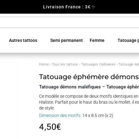
Livraison France : 3€ ✨
Autres tattoos
Semi permanent
Femme
Tatouage p
Home
›
Tous les tattoos
›
Tatouages Halloween
› Tatouage é
Tatouage éphémère démons 
Tatouage démons maléfiques – Tatouage éphémè
Ce modèle se compose de deux motifs identiques en n
réaliste. Parfait pour le haut du bras ou le mollet, i
de style.
Dimension des motifs:
14 x 8.5 cm (x 2)
4,50
€