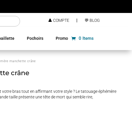
|
👤 COMPTE
💬 BLOG
0 Items
aillette
Pochoirs
Promo
émère manchette crâne
te crâne
votre bras tout en affirmant votre style ? Le tatouage éphémère
nde taille présente une tête de mort qui semble rire,