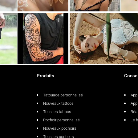
Produits
Consei
Tatouage personnalisé
Appl
Nouveaux tattoos
Appl
Tous les tattoos
Réal
Pochoir personnalisé
Le b
Nouveaux pochoirs
Tous les pochoirs