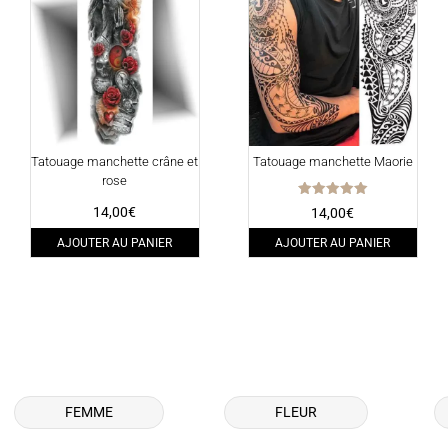
Tatouage manchette crâne et
Tatouage manchette Maorie
rose
Note
14,00
€
14,00
€
5.00
sur 5
AJOUTER AU PANIER
AJOUTER AU PANIER
FEMME
FLEUR