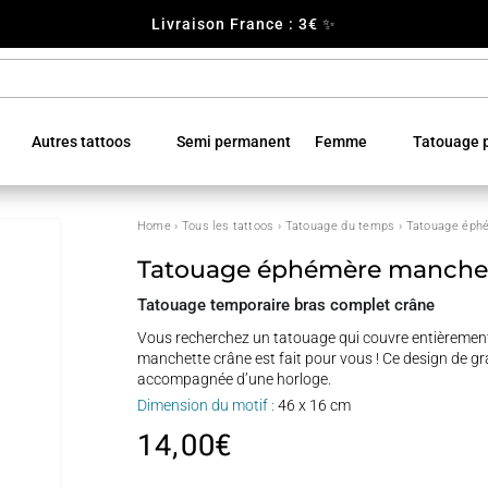
Livraison France : 3€ ✨
Autres tattoos
Semi permanent
Femme
Tatouage p
Home
›
Tous les tattoos
›
Tatouage du temps
› Tatouage éph
Tatouage éphémère manchet
Tatouage temporaire bras complet crâne
Vous recherchez un tatouage qui couvre entièrement 
manchette crâne est fait pour vous ! Ce design de gra
accompagnée d’une horloge.
Dimension du motif :
46 x 16 cm
14,00
€