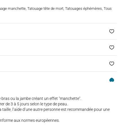
uage manchette
,
Tatouage tête de mort
,
Tatouages éphémères
,
Tous
le bras ou la jambe créant un effet "manchette".
r de 3 à 5 jours selon le type de peau.
sa taille, l’aide d’une autre personne est recommandée pour une
conforme aux normes européennes.