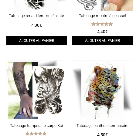
Tatouage renard femme réaliste
Tatouage montre à gousset
4,30
€
Note
4,40
€
5.00
sur 5
AJOUTER AU PANIER
AJOUTER AU PANIER
Tatouage temporaire carpe Koi
Tatouage panthère temporaire
4,50
€