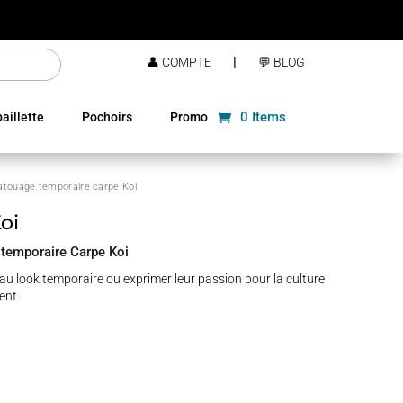
|
👤 COMPTE
💬 BLOG
0 Items
aillette
Pochoirs
Promo
atouage temporaire carpe Koi
oi
e temporaire Carpe Koi
au look temporaire ou exprimer leur passion pour la culture
ent.