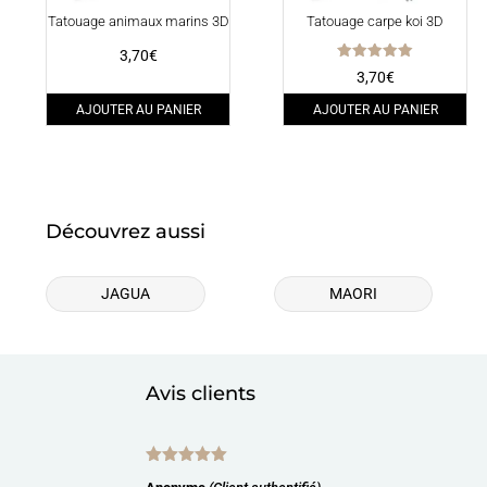
Tatouage animaux marins 3D
Tatouage carpe koi 3D
3,70
€
Note
3,70
€
5.00
sur 5
AJOUTER AU PANIER
AJOUTER AU PANIER
Découvrez aussi
JAGUA
MAORI
Avis clients
Note
5
sur