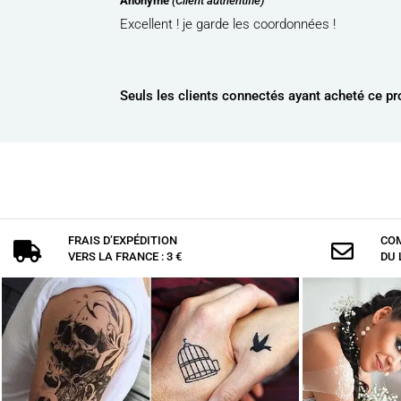
Anonyme
(Client authentifié)
5
Excellent ! je garde les coordonnées !
Seuls les clients connectés ayant acheté ce prod
FRAIS D’EXPÉDITION
COM


VERS LA FRANCE : 3 €
DU 