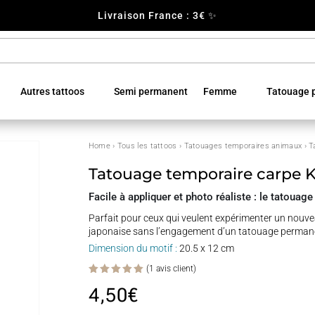
Livraison France : 3€ ✨
Autres tattoos
Semi permanent
Femme
Tatouage p
Home
›
Tous les tattoos
›
Tatouages temporaires animaux
› T
Tatouage temporaire carpe K
Facile à appliquer et photo réaliste : le tatouag
Parfait pour ceux qui veulent expérimenter un nouve
japonaise sans l’engagement d’un tatouage perman
Dimension du motif :
20.5 x 12 cm
(
1
avis client)
Noté
5.00
4,50
€
sur 5
basé
sur