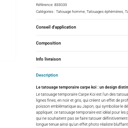
notation
Référence:
833G33
client
Catégories :
Tatouage homme
,
Tatouages éphémères
,
T
Conseil d'application
Composition
Info livraison
Description
Le tatouage temporaire carpe koi : un design distin
Le tatouage temporaire Carpe Koi est l'un des tatouag
lignes fines, en noir et gris, qui créent un effet de p
poisson emblématique au Japon, qui symbolise le dépa
appliquer, ce tatouage temporaire est idéal pour le
qui ne souhaitent pas se faire tatouer définitivement. 
longue tenue ainsi qu'un effet photo réaliste bluffa