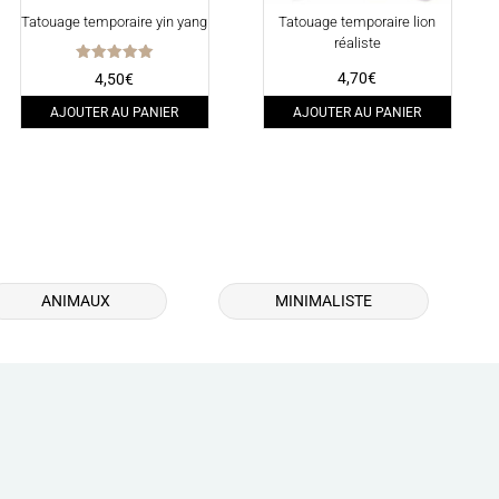
Tatouage temporaire yin yang
Tatouage temporaire lion
réaliste
Note
4,70
€
4,50
€
5.00
sur 5
AJOUTER AU PANIER
AJOUTER AU PANIER
ANIMAUX
MINIMALISTE