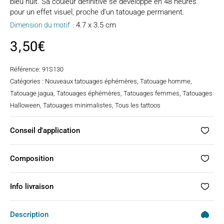
bleu nuit. Sa couleur définitive se développe en 48 heures
pour un effet visuel, proche d’un tatouage permanent.
4.7 x 3.5 cm
Dimension du motif :
3,50
€
Référence:
91S130
Catégories :
Nouveaux tatouages éphémères
,
Tatouage homme
,
Tatouage jagua
,
Tatouages éphémères
,
Tatouages femmes
,
Tatouages
Halloween
,
Tatouages minimalistes
,
Tous les tattoos
Conseil d'application
Composition
Info livraison
Description