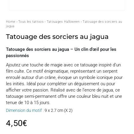
Home
›
Tous les tattoos
›
Tatouages Halloween
› Tatouage des sorciers au
jagua
Tatouage des sorciers au jagua
Tatouage des sorciers au jagua – Un clin d’œil pour les
passionnés
Ajoutez une touche de magie avec ce tatouage inspiré d’un
film culte. Ce motif énigmatique, représentant un serpent
enroulé autour d’un crâne, évoque un symbole iconique pour
les initiés. Idéal pour compléter un déguisement ou pour
afficher votre passion. Réalisé avec de l’encre de jagua, ce
tatouage semi-permanent offre une couleur bleu nuit et une
tenue de 10 à 15 jours.
Dimension du motif :
9 x 2.7 cm (X 2)
4,50
€