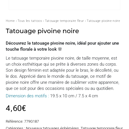
Home
›
Tous les tattoos
›
Tatouage temporaire fleur
› Tatouage pivoine noire
Tatouage pivoine noire
Découvrez le tatouage pivoine noire, idéal pour ajouter une
touche florale à votre look 🌸
Le tatouage temporaire pivoine noire, de taille moyenne, est
un choix esthétique qui se prête à diverses zones du corps.
Son design féminin est adaptée pour le bras, le décolleté, ou
le dos. Apprécié dans le monde du tatouage, ce motif de
pivoine noire offre une manière de sublimer votre apparence,
que ce soit pour des occasions spéciales ou au quotidien.
Dimension des motifs :
19.5 x 10 cm / 7.5 x 4 cm
4,60
€
Référence:
779G187
Catégories :
Nouveaux tatouages éphémères
,
Tatouage temporaire fleur
,