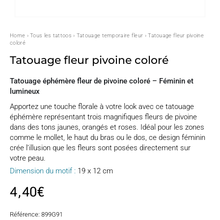
Home
›
Tous les tattoos
›
Tatouage temporaire fleur
› Tatouage fleur pivoine
coloré
Tatouage fleur pivoine coloré
Tatouage éphémère fleur de pivoine coloré – Féminin et
lumineux
Apportez une touche florale à votre look avec ce tatouage
éphémère représentant trois magnifiques fleurs de pivoine
dans des tons jaunes, orangés et roses. Idéal pour les zones
comme le mollet, le haut du bras ou le dos, ce design féminin
crée l’illusion que les fleurs sont posées directement sur
votre peau.
Dimension du motif :
19 x 12 cm
4,40
€
Référence:
899G91