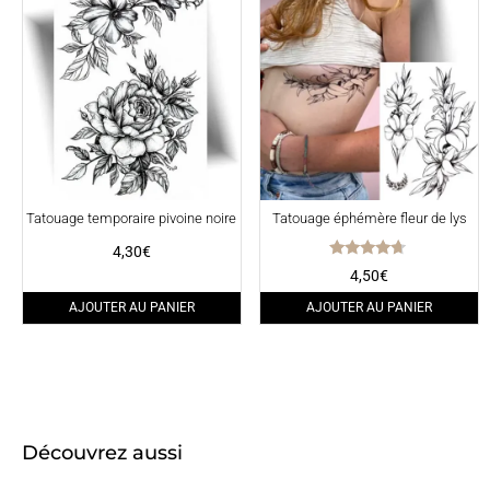
Tatouage temporaire pivoine noire
Tatouage éphémère fleur de lys
4,30
€
Note
4,50
€
4.50
sur 5
AJOUTER AU PANIER
AJOUTER AU PANIER
Découvrez aussi