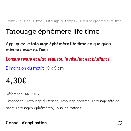
Home
›
Tous les tattoos
›
Tatouage du temps
› Tatouage éphémère life time
Tatouage éphémère life time
Appliquez le
tatouage éphémère life time
en quelques
minutes avec de l’eau.
Longue tenue et ultra réaliste, l
e résultat est bluffant !
Dimension du motif:
19 x 9 cm
4,30
€
Référence:
441G107
Catégories :
Tatouage du temps
,
Tatouage homme
,
Tatouage tête de
mort
,
Tatouages éphémères
,
Tous les tattoos
Conseil d'application