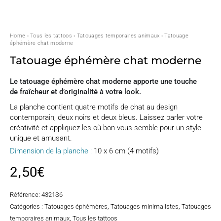
Home
›
Tous les tattoos
›
Tatouages temporaires animaux
› Tatouage
éphémère chat moderne
Tatouage éphémère chat moderne
Le tatouage éphémère chat moderne apporte une touche
de fraîcheur et d’originalité à votre look.
La planche contient quatre motifs de chat au design
contemporain, deux noirs et deux bleus. Laissez parler votre
créativité et appliquez-les où bon vous semble pour un style
unique et amusant.
Dimension de la planche :
10 x 6 cm (4 motifs)
2,50
€
Référence:
4321S6
Catégories :
Tatouages éphémères
,
Tatouages minimalistes
,
Tatouages
temporaires animaux
,
Tous les tattoos