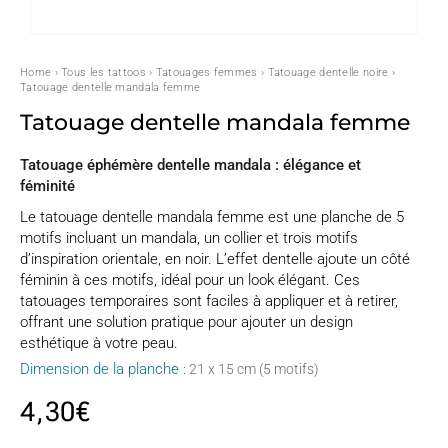
Home
›
Tous les tattoos
›
Tatouages femmes
›
Tatouage dentelle noire
›
Tatouage dentelle mandala femme
Tatouage dentelle mandala femme
Tatouage éphémère dentelle mandala : élégance et
féminité
Le tatouage dentelle mandala femme est une planche de 5
motifs incluant un mandala, un collier et trois motifs
d’inspiration orientale, en noir. L’effet dentelle ajoute un côté
féminin à ces motifs, idéal pour un look élégant. Ces
tatouages temporaires sont faciles à appliquer et à retirer,
offrant une solution pratique pour ajouter un design
esthétique à votre peau.
Dimension de la planche
:
21 x 15 cm (5 motifs)
4,30
€