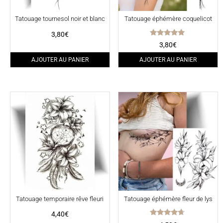
Tatouage tournesol noir et blanc
Tatouage éphémère coquelicot
3,80
€
Note
3,80
€
5.00
sur 5
AJOUTER AU PANIER
AJOUTER AU PANIER
Tatouage temporaire rêve fleuri
Tatouage éphémère fleur de lys
4,40
€
Note