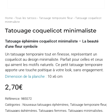
Home
›
Tous les tattoos
›
Tatouage temporaire fleur
› Tatouage coquelicot
minimaliste
Tatouage coquelicot minimaliste
Tatouage éphémère coquelicot minimaliste – La beauté
d’une fleur symbole
Un tatouage temporaire tout en finesse, représentant un
coquelicot au design minimaliste. Parfait pour celles et ceux
qui aiment les motifs naturels. Ce petit tatouage temporaire
apporte une touche poétique à votre look, sans engagement.
Dimension de la planche :
10 x6 cm
2,70
€
Référence:
985S72
Catégories :
Nouveaux tatouages éphémères
,
Tatouage temporaire fleur
,
Tatouages éphémères
,
Tatouages femmes
,
Tatouages minimalistes
,