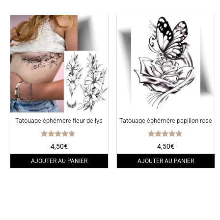
Tatouage éphémère fleur de lys
Tatouage éphémère papillon rose
Note
Note
4,50
€
4,50
€
4.50
5.00
sur 5
sur 5
AJOUTER AU PANIER
AJOUTER AU PANIER