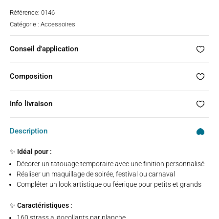
Strass
Référence:
0146
autocollants
Catégorie :
Accessoires
multicolores
Conseil d'application
Composition
Info livraison
Description
✨ Idéal pour :
Décorer un tatouage temporaire avec une finition personnalisé
Réaliser un maquillage de soirée, festival ou carnaval
Compléter un look artistique ou féerique pour petits et grands
✨ Caractéristiques :
160 strass autocollants par planche