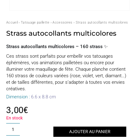
Accueil
›
Tatouage paillette
›
Accessoires
› Strass autocollants multicolores
Strass autocollants multicolores
Strass autocollants multicolores – 160 strass ✨
Ces strass sont parfaits pour embellir vos tatouages
éphémères, vos animations pailletées ou encore pour
illuminer votre maquillage de fête. Chaque planche contient
160 strass de couleurs variées (rose, violet, vert, diamant…)
et de tailles différentes, pour s’adapter à toutes vos envies
créatives.
Dimension :
6.6 x 8.8 cm
3,00
€
En stock
quantité
AJOUTER AU PANIER
de