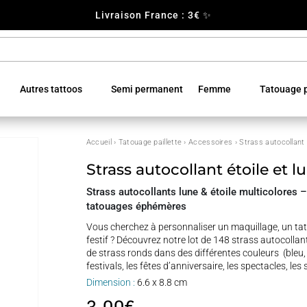
Livraison France : 3€ ✨
Autres tattoos
Semi permanent
Femme
Tatouage p
Accueil
›
Tatouage paillette
›
Accessoires
› Strass autocollant 
Strass autocollant étoile et l
Strass autocollants lune & étoile multicolores –
tatouages éphémères
Vous cherchez à personnaliser un maquillage, un ta
festif ? Découvrez notre lot de 148 strass autocollan
de strass ronds dans des différentes couleurs (bleu, v
festivals, les fêtes d’anniversaire, les spectacles, le
Dimension :
6.6 x 8.8 cm