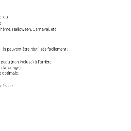
bijou
e
thème, Halloween, Carnaval, etc.
ils peuvent être réutilisés facilement :
eau (non incluse) à l’arrière.
u tatouage).
 optimale.
le site.