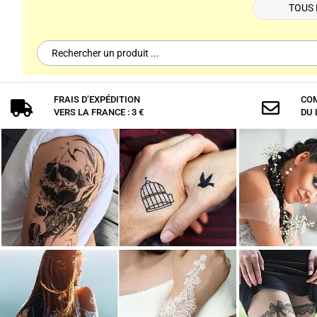
TOUS 
Search
for:
FRAIS D’EXPÉDITION
COM


VERS LA FRANCE : 3 €
DU 