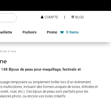
|
👤 COMPTE
💬 BLOG
0 Items
aillette
Pochoirs
Promo
étoile et lune
une
 148 Bijoux de peau pour maquillage, festivals et
touage temporaire ou simplement briller lors d’un événement
ts multicolores, incluant des formes uniques de lunes, d’étoiles et
iolet, rose, etc.). Ces bijoux de peau sont parfaits pour les
s séances photo, ou encore vos looks créatifs.