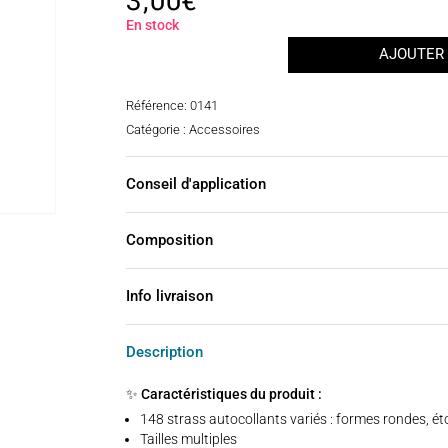
3,00
€
En stock
AJOUTER 
quantité
de
Référence:
0141
Strass
Catégorie :
Accessoires
autocollant
étoile
Conseil d'application
et
lune
Composition
Info livraison
Description
✨ Caractéristiques du produit :
148 strass autocollants variés : formes rondes, éto
Tailles multiples