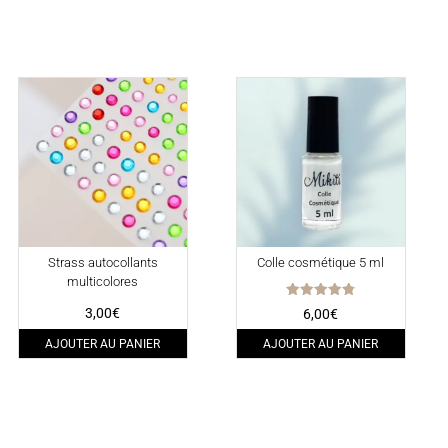
Strass autocollants
Colle cosmétique 5 ml
multicolores
Note
3,00
€
6,00
€
4.80
sur 5
AJOUTER AU PANIER
AJOUTER AU PANIER