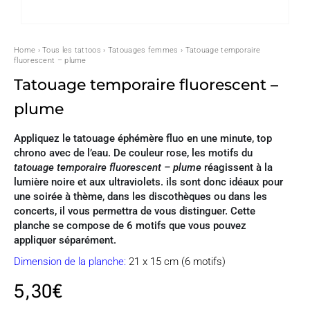
Home
›
Tous les tattoos
›
Tatouages femmes
› Tatouage temporaire
fluorescent – plume
Tatouage temporaire fluorescent –
plume
Appliquez
le
tatouage
éphémère
fluo
en
une
minute, top
chrono
avec
de
l
’
eau
.
De
couleur
rose
,
les
motifs
du
tatouage
temporaire
fluorescent
–
plume
réagissent
à
la
lumière
noire
et
aux
ultraviolets
.
ils
sont
donc
idéaux
pour
une
soirée
à
thème
,
dans
les
discothèques
ou
dans
les
concerts
, il
vous
permettra
de
vous
distinguer
.
Cette
planche
se
compose
de
6
motifs
que
vous
pouvez
appliquer
séparément
.
Dimension de la planche:
21 x 15 cm (6 motifs)
5,30
€