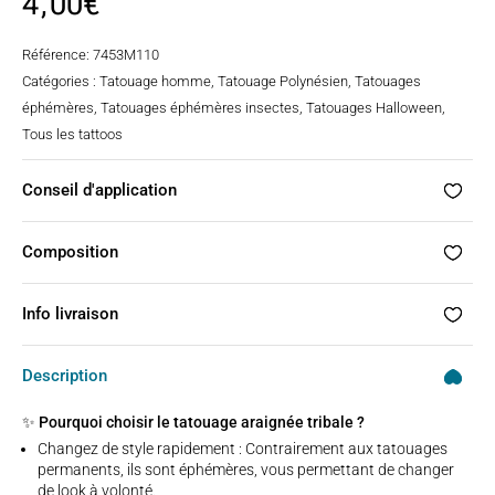
4,00
€
Référence:
7453M110
Catégories :
Tatouage homme
,
Tatouage Polynésien
,
Tatouages
éphémères
,
Tatouages éphémères insectes
,
Tatouages Halloween
,
Tous les tattoos
Conseil d'application
Composition
Info livraison
Description
✨ Pourquoi choisir le tatouage araignée tribale ?
Changez de style rapidement : Contrairement aux tatouages
permanents, ils sont éphémères, vous permettant de changer
de look à volonté.