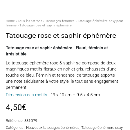
Home
›
Tous les tattoos
›
Tatouages femmes
›
Tatouage éphémère sexy pour
femme
› Tatouage rose et saphir éphémère
Tatouage rose et saphir éphémère
Tatouage rose et saphir éphémère : Fleuri, féminin et
irrésistible
Le tatouage éphémère rose & saphir se compose de deux
magnifiques motifs floraux en noir et gris, rehaussés d’une
touche de bleu. Féminin et tendance, ce tatouage apporte
une note séduisante à votre style, le tout sans engagement
permanent.
Dimension des motifs :
19 x 10 cm – 9.5 x 4.5 cm
4,50
€
Référence:
881G79
Catégories :
Nouveaux tatouages éphémères
,
Tatouage éphémère sexy