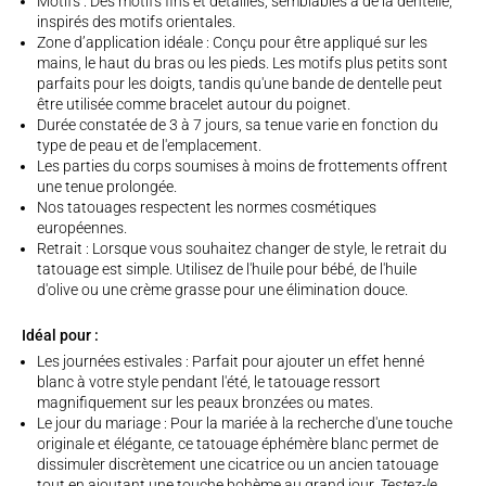
Motifs : Des motifs fins et détaillés, semblables à de la dentelle,
inspirés des motifs orientales.
Zone d’application idéale : Conçu pour être appliqué sur les
mains, le haut du bras ou les pieds. Les motifs plus petits sont
parfaits pour les doigts, tandis qu'une bande de dentelle peut
être utilisée comme bracelet autour du poignet.
Durée constatée de 3 à 7 jours, sa tenue varie en fonction du
type de peau et de l'emplacement.
Les parties du corps soumises à moins de frottements offrent
une tenue prolongée.
Nos tatouages respectent les normes cosmétiques
européennes.
Retrait : Lorsque vous souhaitez changer de style, le retrait du
tatouage est simple. Utilisez de l'huile pour bébé, de l'huile
d'olive ou une crème grasse pour une élimination douce.
Idéal pour :
Les journées estivales : Parfait pour ajouter un effet henné
blanc à votre style pendant l'été, le tatouage ressort
magnifiquement sur les peaux bronzées ou mates.
Le jour du mariage : Pour la mariée à la recherche d'une touche
originale et élégante, ce tatouage éphémère blanc permet de
dissimuler discrètement une cicatrice ou un ancien tatouage
tout en ajoutant une touche bohème au grand jour.
Testez-le