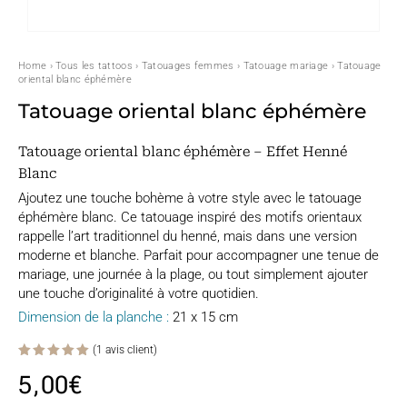
Home
›
Tous les tattoos
›
Tatouages femmes
›
Tatouage mariage
› Tatouage
oriental blanc éphémère
Tatouage oriental blanc éphémère
Tatouage oriental blanc éphémère – Effet Henné
Blanc
Ajoutez une touche bohème à votre style avec le tatouage
éphémère blanc. Ce tatouage inspiré des motifs orientaux
rappelle l’art traditionnel du henné, mais dans une version
moderne et blanche. Parfait pour accompagner une tenue de
mariage, une journée à la plage, ou tout simplement ajouter
une touche d’originalité à votre quotidien.
Dimension de la planche :
21 x 15 cm
(
1
avis client)
Noté
5.00
5,00
€
sur 5
basé
sur