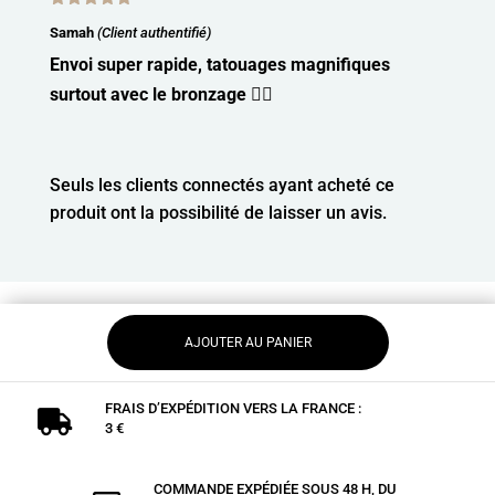
Note
5
sur
Samah
(Client authentifié)
5
Envoi super rapide, tatouages magnifiques
surtout avec le bronzage 👍🏽
Seuls les clients connectés ayant acheté ce
produit ont la possibilité de laisser un avis.
AJOUTER AU PANIER
FRAIS D’EXPÉDITION VERS LA FRANCE :

3 €
COMMANDE EXPÉDIÉE SOUS 48 H, DU