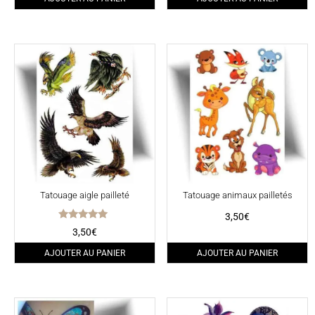
initial
actuel
était :
est :
3,50€.
3,00€.
Tatouage aigle pailleté
Tatouage animaux pailletés
3,50
€
Note
3,50
€
5.00
sur 5
AJOUTER AU PANIER
AJOUTER AU PANIER