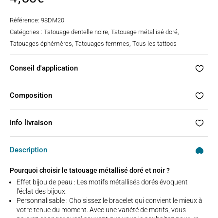
basé
sur
notation
Référence:
98DM20
client
Catégories :
Tatouage dentelle noire
,
Tatouage métallisé doré
,
Tatouages éphémères
,
Tatouages femmes
,
Tous les tattoos
Conseil d'application
Composition
Info livraison
Description
Pourquoi choisir le tatouage métallisé doré et noir ?
Effet bijou de peau : Les motifs métallisés dorés évoquent
l'éclat des bijoux.
Personnalisable : Choisissez le bracelet qui convient le mieux à
votre tenue du moment. Avec une variété de motifs, vous