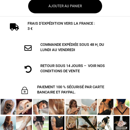
AJOUTER AU PANIER
FRAIS D’EXPÉDITION VERS LA FRANCE :

3 €
COMMANDE EXPÉDIÉE SOUS 48 H, DU

LUNDI AU VENDREDI
RETOUR SOUS 14 JOURS – VOIR NOS

CONDITIONS DE VENTE
PAIEMENT 100 % SÉCURISÉ PAR CARTE
~
BANCAIRE ET PAYPAL.