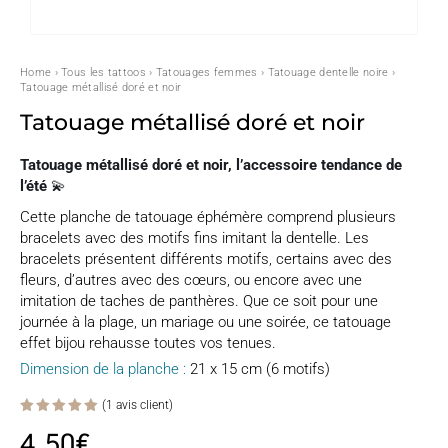
Home
›
Tous les tattoos
›
Tatouages femmes
›
Tatouage dentelle noire
›
Tatouage métallisé doré et noir
Tatouage métallisé doré et noir
Tatouage métallisé doré et noir, l’accessoire tendance de
l’été
💫
Cette planche de tatouage éphémère comprend plusieurs
bracelets avec des motifs fins imitant la dentelle. Les
bracelets présentent différents motifs, certains avec des
fleurs, d’autres avec des cœurs, ou encore avec une
imitation de taches de panthères. Que ce soit pour une
journée à la plage, un mariage ou une soirée, ce tatouage
effet bijou rehausse toutes vos tenues.
Dimension de la planche :
21 x 15 cm (6 motifs)
(
1
avis client)
Noté
5.00
4,50
€
sur 5