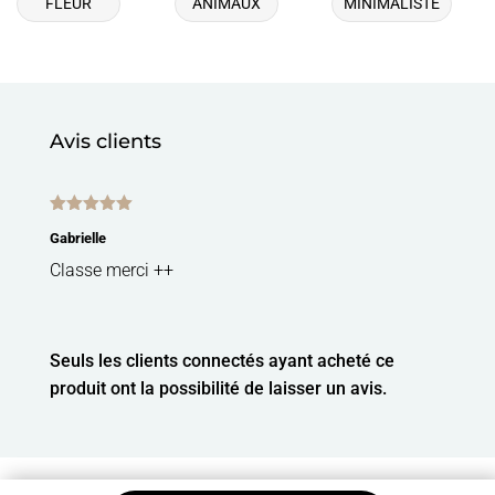
FLEUR
ANIMAUX
MINIMALISTE
Avis clients
Note
5
sur
Gabrielle
5
Classe merci ++
Seuls les clients connectés ayant acheté ce
produit ont la possibilité de laisser un avis.