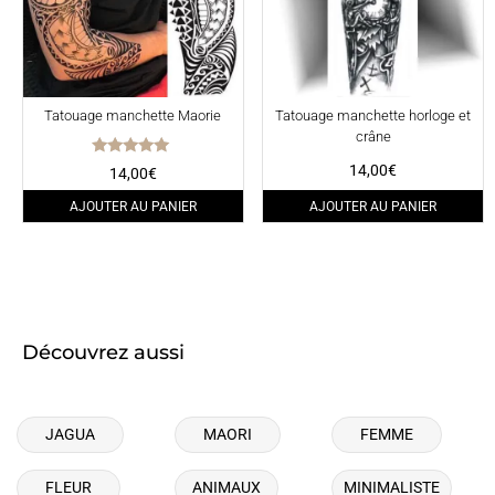
Tatouage manchette Maorie
Tatouage manchette horloge et
crâne
Note
14,00
€
14,00
€
5.00
sur 5
AJOUTER AU PANIER
AJOUTER AU PANIER
Découvrez aussi
JAGUA
MAORI
FEMME
FLEUR
ANIMAUX
MINIMALISTE