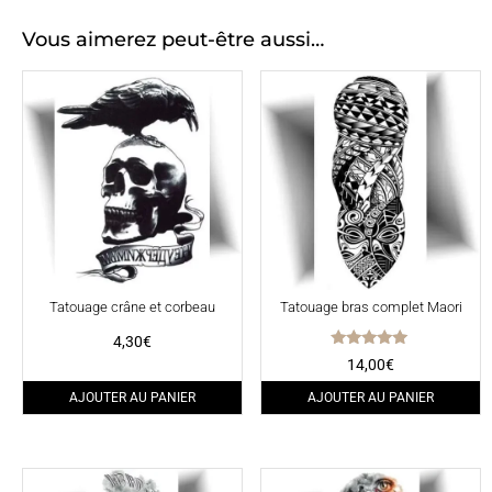
Vous aimerez peut-être aussi…
Tatouage crâne et corbeau
Tatouage bras complet Maori
4,30
€
Note
14,00
€
5.00
sur 5
AJOUTER AU PANIER
AJOUTER AU PANIER