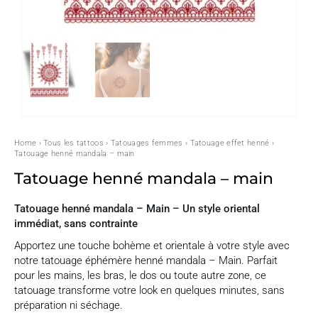
Home
›
Tous les tattoos
›
Tatouages femmes
›
Tatouage effet henné
›
Tatouage henné mandala – main
Tatouage henné mandala – main
Tatouage henné mandala – Main – Un style oriental
immédiat, sans contrainte
Apportez une touche bohème et orientale à votre style avec
notre tatouage éphémère henné mandala – Main. Parfait
pour les mains, les bras, le dos ou toute autre zone, ce
tatouage transforme votre look en quelques minutes, sans
préparation ni séchage.