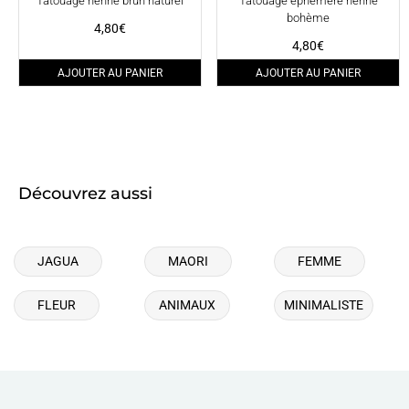
Tatouage henné brun naturel
Tatouage éphémère henné
bohème
4,80
€
4,80
€
AJOUTER AU PANIER
AJOUTER AU PANIER
Découvrez aussi
JAGUA
MAORI
FEMME
FLEUR
ANIMAUX
MINIMALISTE