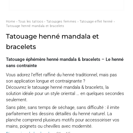
Home
›
Tous les tattoos
›
Tatouages femmes
›
Tatouage effet henné
›
Tatouage henné mandala et bracelets
Tatouage henné mandala et
bracelets
Tatouage éphémère henné mandala & bracelets – Le henné
sans contrainte
Vous adorez l’effet raffiné du henné traditionnel, mais pas
son application longue et contraignante ?
Découvrez le tatouage henné mandala & bracelets, la
solution idéale pour un style oriental … en quelques secondes
seulement.
Sans pâte, sans temps de séchage, sans difficulté : il imite
parfaitement les dessins détaillés du henné naturel. La
planche comprend plusieurs motifs pour accessoiriser vos
mains, poignets ou chevilles avec modernité.