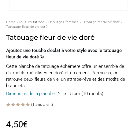
Home
›
Tous les tattoos
›
Tatouages femmes
›
Tatouage métallisé doré
›
Tatouage fleur de vie doré
Tatouage fleur de vie doré
Ajoutez une touche d’éclat à votre style avec le tatouage
fleur de vie doré 💫
Cette planche de tatouage éphémère offre un ensemble de
dix motifs métallisés en doré et en argent. Parmi eux, on
retrouve deux fleurs de vie, un attrape-rêve et des motifs de
bracelets.
Dimension de la planche :
21 x 15 cm (10 motifs)
(
1
avis client)
Noté
5.00
sur 5
basé
4,50
€
sur
notation
client