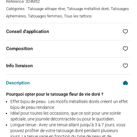
Référence:
324M52
Catégories :
Tatouage attrape rêve
,
Tatouage métallisé doré
,
Tatouages
éphémères
,
Tatouages femmes
,
Tous les tattoos
Conseil d'application
Composition
Info livraison
Description
Pourquoi opter pour le tatouage fleur de vie doré ?
Effet bijou de peau : Les motifs métallisés dorés créent un effet
bijou de peau tendance.
Idéal pour toutes les occasions, que ce soit pour une soirée
spéciale, une journée décontractée ou pour le quotidien.
Longue tenue : Avec une tenue allant jusqu’à 3 à 7 jours, vous
pouvez profiter de votre tatouage doré pendant plusieurs
jours. La tenue varie en fonction du type de peau et de