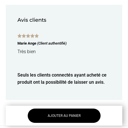
Avis clients
Note
5
sur
Marie Ange
(Client authentifié)
5
Très bien
Seuls les clients connectés ayant acheté ce
produit ont la possibilité de laisser un avis.
AJOUTER AU PANIER