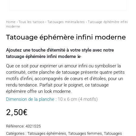
Home
›
Tous les tattoos
›
Tatouages minimalistes
› Tatouage éphémère infini
moderne
Tatouage éphémère infini moderne
Ajoutez une touche d’éternité à votre style avec notre
tatouage éphémère infini moderne 💫
Que ce soit pour exprimer un amour infini ou symboliser la
continuité, cette planche de tatouage présente quatre petits
motifs d’infini, accompagnés de cœurs et d’étoiles, pour un
rendu tendance. Parfait pour le poignet, ce tatouage
éphémère offre un look moderne.
Dimension de la planche :
10 x 6 cm (4 motifs)
2,50
€
Référence:
4321S25
Catégories :
Tatouages éphémères
,
Tatouages femmes
,
Tatouages