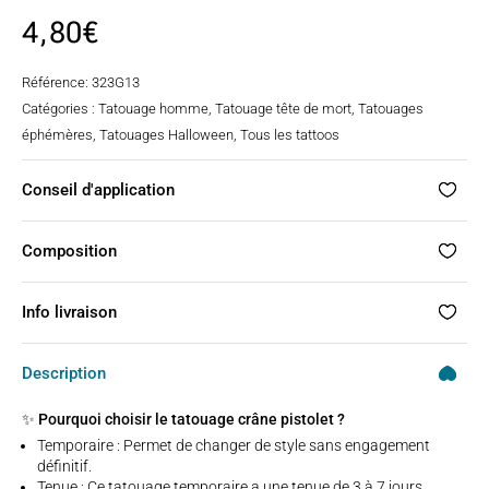
4,80
€
Référence:
323G13
Catégories :
Tatouage homme
,
Tatouage tête de mort
,
Tatouages
éphémères
,
Tatouages Halloween
,
Tous les tattoos
Conseil d'application
Composition
Info livraison
Description
✨ Pourquoi choisir le tatouage crâne pistolet ?
Temporaire : Permet de changer de style sans engagement
définitif.
Tenue : Ce tatouage temporaire a une tenue de 3 à 7 jours,