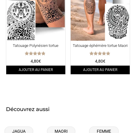
Tatouage Polynésien tortue
Tatouage éphémère tortue Maori
Note
Note
4,80
€
4,80
€
4.60
5.00
sur 5
sur 5
AJOUTER AU PANIER
AJOUTER AU PANIER
Découvrez aussi
JAGUA
MAORI
FEMME