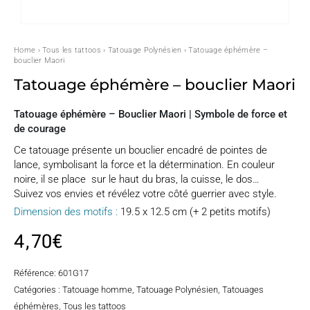
Home
›
Tous les tattoos
›
Tatouage Polynésien
› Tatouage éphémère –
bouclier Maori
Tatouage éphémère – bouclier Maori
Tatouage éphémère – Bouclier Maori | Symbole de force et
de courage
Ce tatouage présente un bouclier encadré de pointes de
lance, symbolisant la force et la détermination. En couleur
noire, il se place sur le haut du bras, la cuisse, le dos…
Suivez vos envies et révélez votre côté guerrier avec style.
Dimension des motifs :
19.5 x 12.5 cm (+ 2 petits motifs)
4,70
€
Référence:
601G17
Catégories :
Tatouage homme
,
Tatouage Polynésien
,
Tatouages
éphémères
,
Tous les tattoos