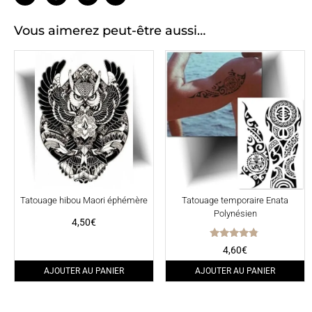
Vous aimerez peut-être aussi…
Tatouage hibou Maori éphémère
Tatouage temporaire Enata
Polynésien
4,50
€
Note
4,60
€
4.60
sur 5
AJOUTER AU PANIER
AJOUTER AU PANIER