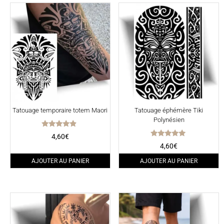
Tatouage temporaire totem Maori
Tatouage éphémère Tiki
Polynésien
Note
4,60
€
4.67
Note
4,60
€
sur 5
5.00
sur 5
AJOUTER AU PANIER
AJOUTER AU PANIER