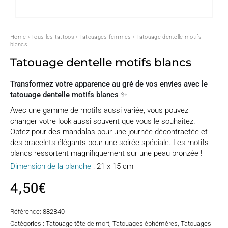
Home
›
Tous les tattoos
›
Tatouages femmes
› Tatouage dentelle motifs
blancs
Tatouage dentelle motifs blancs
Transformez votre apparence au gré de vos envies avec le
tatouage dentelle motifs blancs ✨
Avec une gamme de motifs aussi variée, vous pouvez
changer votre look aussi souvent que vous le souhaitez.
Optez pour des mandalas pour une journée décontractée et
des bracelets élégants pour une soirée spéciale. Les motifs
blancs ressortent magnifiquement sur une peau bronzée !
Dimension de la planche :
21 x 15 cm
4,50
€
Référence:
882B40
Catégories :
Tatouage tête de mort
,
Tatouages éphémères
,
Tatouages