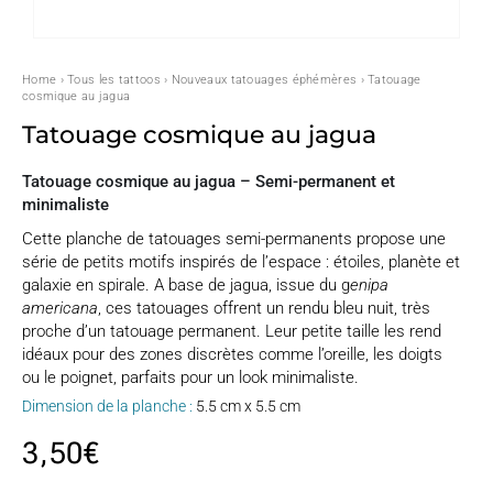
Home
›
Tous les tattoos
›
Nouveaux tatouages éphémères
› Tatouage
cosmique au jagua
Tatouage cosmique au jagua
Tatouage cosmique au jagua – Semi-permanent et
minimaliste
Cette planche de tatouages semi-permanents propose une
série de petits motifs inspirés de l’espace : étoiles, planète et
galaxie en spirale. A base de jagua, issue du g
enipa
americana
, ces tatouages offrent un rendu bleu nuit, très
proche d’un tatouage permanent. Leur petite taille les rend
idéaux pour des zones discrètes comme l’oreille, les doigts
ou le poignet, parfaits pour un look minimaliste.
Dimension de la planche :
5.5 cm x 5.5 cm
3,50
€