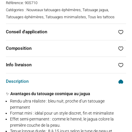
Référence:
90S710
Catégories :
Nouveaux tatouages éphémères
,
Tatouage jagua
,
Tatouages éphémères
,
Tatouages minimalistes
,
Tous les tattoos
Conseil d'application
Composition
Info livraison
Description
✨ Avantages du tatouage cosmique au jagua
Rendu ultra réaliste : bleu nuit, proche d’un tatouage
permanent
Format mini : idéal pour un style discret, fin et minimaliste
Effet semi-permanent : comme le henné, le jagua colore la
première couche de la peau.
Tenue longue durée : 8 à 15 jours selon le type de peau et