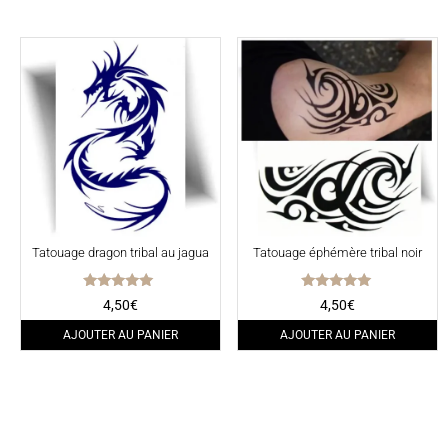
Tatouage dragon tribal au jagua
Tatouage éphémère tribal noir
Note
Note
4,50
€
4,50
€
5.00
5.00
sur 5
sur 5
AJOUTER AU PANIER
AJOUTER AU PANIER