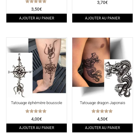
3,70
€
Note
3,50
€
5.00
sur 5
AJOUTER AU PANIER
AJOUTER AU PANIER
Tatouage éphémère boussole
Tatouage dragon Japonais
Note
Note
4,00
€
4,50
€
5.00
5.00
sur 5
sur 5
AJOUTER AU PANIER
AJOUTER AU PANIER