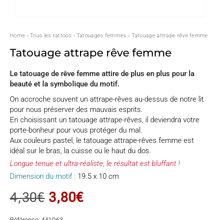
Home
›
Tous les tattoos
›
Tatouages femmes
› Tatouage attrape rêve femme
Tatouage attrape rêve femme
Le tatouage de rêve femme attire de plus en plus pour la
beauté et la symbolique du motif.
On accroche souvent un attrape-rêves au-dessus de notre lit
pour nous préserver des mauvais esprits.
En choisissant un tatouage attrape-rêves, il deviendra votre
porte-bonheur pour vous protéger du mal.
Aux couleurs pastel, le tatouage attrape-rêves femme est
idéal sur le bras, la cuisse ou le haut du dos.
Longue tenue et ultra-réaliste, le résultat est bluffant !
Dimension du motif :
19.5 x 10 cm
LE
LE
4,30
€
3,80
€
PRIX
PRIX
Référence:
441G63