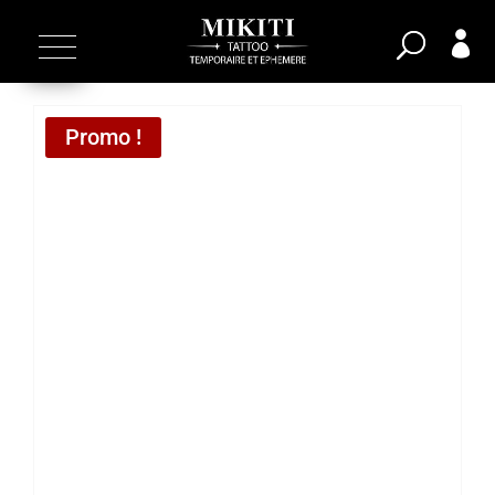

Promo !