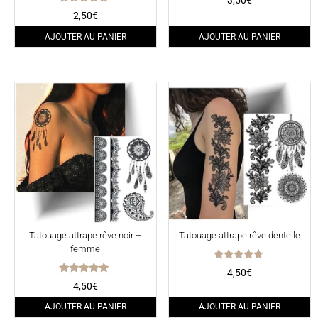
3,50
€
Note
2,50
€
5.00
sur 5
AJOUTER AU PANIER
AJOUTER AU PANIER
Tatouage attrape rêve noir –
Tatouage attrape rêve dentelle
femme
Note
4,50
€
4.50
Note
4,50
€
sur 5
5.00
sur 5
AJOUTER AU PANIER
AJOUTER AU PANIER