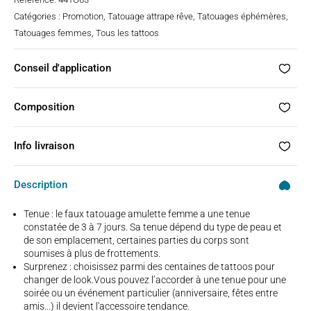
INITIAL
ACTUEL
ÉTAIT :
EST :
Catégories :
Promotion
,
Tatouage attrape rêve
,
Tatouages éphémères
,
4,30€.
3,80€.
Tatouages femmes
,
Tous les tattoos
Conseil d'application
Composition
Info livraison
Description
Tenue :
le faux tatouage amulette femme a une tenue
constatée de 3 à 7 jours. Sa tenue dépend du type de peau et
de son emplacement, certaines parties du corps sont
soumises à plus de frottements.
Surprenez :
choisissez parmi des centaines de tattoos pour
changer de look.Vous pouvez l’accorder à une tenue pour une
soirée ou un événement particulier (anniversaire, fêtes entre
amis...) il devient l'accessoire tendance.