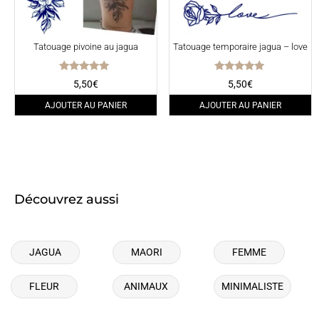
Tatouage pivoine au jagua
Tatouage temporaire jagua – love
Note
Note
5,50
€
5,50
€
5.00
5.00
sur 5
sur 5
AJOUTER AU PANIER
AJOUTER AU PANIER
Découvrez aussi
JAGUA
MAORI
FEMME
FLEUR
ANIMAUX
MINIMALISTE