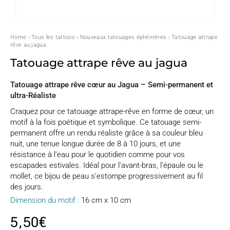
Home
›
Tous les tattoos
›
Nouveaux tatouages éphémères
› Tatouage attrape
rêve au jagua
Tatouage attrape rêve au jagua
Tatouage attrape rêve cœur au Jagua – Semi-permanent et
ultra-Réaliste
Craquez pour ce tatouage attrape-rêve en forme de cœur, un
motif à la fois poétique et symbolique. Ce tatouage semi-
permanent offre un rendu réaliste grâce à sa couleur bleu
nuit, une tenue longue durée de 8 à 10 jours, et une
résistance à l’eau pour le quotidien comme pour vos
escapades estivales. Idéal pour l’avant-bras, l’épaule ou le
mollet, ce bijou de peau s’estompe progressivement au fil
des jours.
Dimension du motif :
16 cm x 10 cm
5,50
€