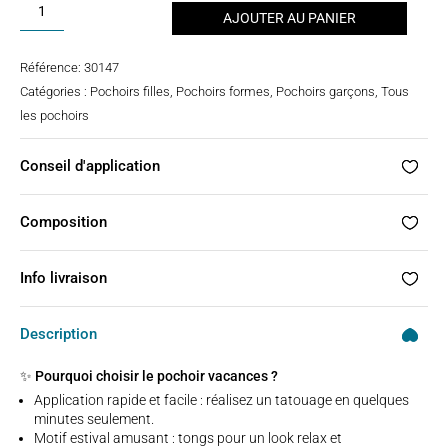
quantité
AJOUTER AU PANIER
de
Pochoir
Référence:
30147
tatouage
Catégories :
Pochoirs filles
,
Pochoirs formes
,
Pochoirs garçons
,
Tous
-
les pochoirs
vacances
Conseil d'application
Composition
Info livraison
Description
✨ Pourquoi choisir le pochoir vacances ?
Application rapide et facile : réalisez un tatouage en quelques
minutes seulement.
Motif estival amusant : tongs pour un look relax et