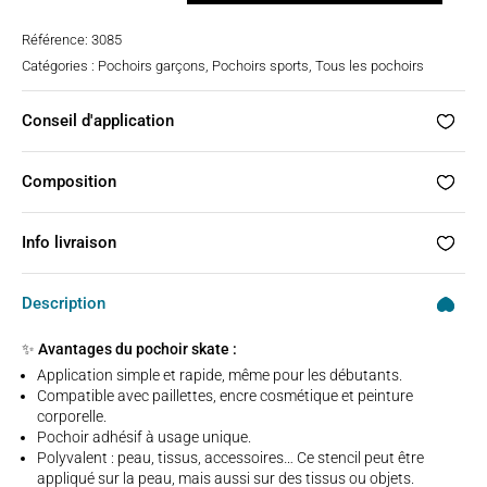
Pochoir
Référence:
3085
tatouage
Catégories :
Pochoirs garçons
,
Pochoirs sports
,
Tous les pochoirs
-
skate
Conseil d'application
Composition
Info livraison
Description
✨ Avantages du pochoir skate :
Application simple et rapide, même pour les débutants.
Compatible avec paillettes, encre cosmétique et peinture
corporelle.
Pochoir adhésif à usage unique.
Polyvalent : peau, tissus, accessoires… Ce stencil peut être
appliqué sur la peau, mais aussi sur des tissus ou objets.