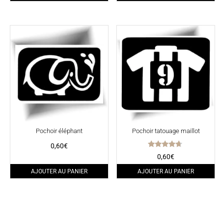
Pochoir éléphant
Pochoir tatouage maillot
0,60
€
Note
0,60
€
4.50
sur 5
AJOUTER AU PANIER
AJOUTER AU PANIER