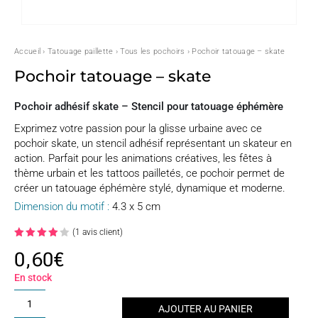
Accueil
›
Tatouage paillette
›
Tous les pochoirs
› Pochoir tatouage – skate
Pochoir tatouage – skate
Pochoir adhésif skate – Stencil pour tatouage éphémère
Exprimez votre passion pour la glisse urbaine avec ce
pochoir skate, un stencil adhésif représentant un skateur en
action. Parfait pour les animations créatives, les fêtes à
thème urbain et les tattoos pailletés, ce pochoir permet de
créer un tatouage éphémère stylé, dynamique et moderne.
Dimension du motif :
4.3 x 5 cm
(
1
avis client)
Noté
0,60
€
4.00
sur 5
basé
En stock
sur
notation
quantité
client
AJOUTER AU PANIER
de