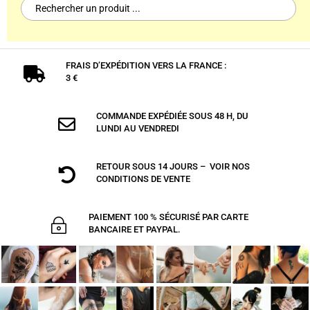
Search
for:
FRAIS D’EXPÉDITION VERS LA FRANCE :

3 €
COMMANDE EXPÉDIÉE SOUS 48 H, DU

LUNDI AU VENDREDI
RETOUR SOUS 14 JOURS – VOIR NOS

CONDITIONS DE VENTE
PAIEMENT 100 % SÉCURISÉ PAR CARTE
~
BANCAIRE ET PAYPAL.