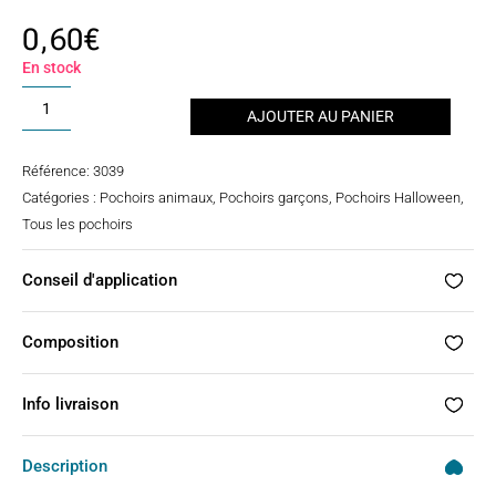
0,60
€
En stock
quantité
AJOUTER AU PANIER
de
Pochoir
Référence:
3039
tatouage
Catégories :
Pochoirs animaux
,
Pochoirs garçons
,
Pochoirs Halloween
,
scorpion
Tous les pochoirs
Conseil d'application
Composition
Info livraison
Description