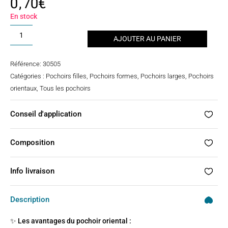
0,70
€
sur 5
basé
sur
En stock
notation
client
quantité
AJOUTER AU PANIER
de
Pochoir
Référence:
30505
tatouage
Catégories :
Pochoirs filles
,
Pochoirs formes
,
Pochoirs larges
,
Pochoirs
oriental
orientaux
,
Tous les pochoirs
Conseil d'application
Composition
Info livraison
Description
✨ Les avantages du pochoir oriental :