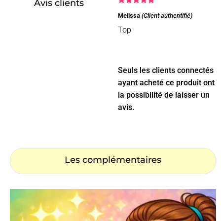
Avis clients
Note
5
sur
Melissa
(Client authentifié)
5
Top
Seuls les clients connectés
ayant acheté ce produit ont
la possibilité de laisser un
avis.
Les complémentaires