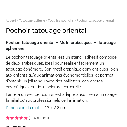
Accueil
›
Tatouage paillette
›
Tous les pochoirs
› Pochoir tatouage oriental
Pochoir tatouage oriental
Pochoir tatouage oriental – Motif arabesques – Tatouage
éphémère
Le pochoir tatouage oriental est un stencil adhésif composé
de deux arabesques, idéal pour réaliser facilement un
tatouage éphémère. Son motif graphique convient aussi bien
aux enfants qu’aux animations événementielles, et permet
d’obtenir un joli rendu avec des paillettes, des encres
cosmétiques ou de la peinture corporelle.
Facile à utiliser, ce pochoir est adapté aussi bien à un usage
familial qu’aux professionnels de l’animation.
Dimension du motif :
12 x 2.8 cm
(
1
avis client)
Noté
5.00