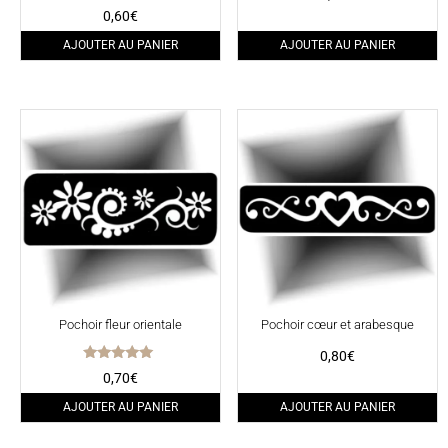
Note
0,60
€
4.50
sur 5
AJOUTER AU PANIER
AJOUTER AU PANIER
Pochoir fleur orientale
Pochoir cœur et arabesque
0,80
€
Note
0,70
€
5.00
sur 5
AJOUTER AU PANIER
AJOUTER AU PANIER