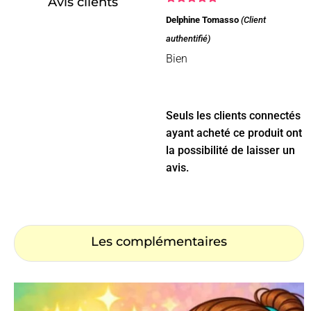
Avis clients
Note
5
sur
Delphine Tomasso
(Client
5
authentifié)
Bien
Seuls les clients connectés
ayant acheté ce produit ont
la possibilité de laisser un
avis.
Les complémentaires