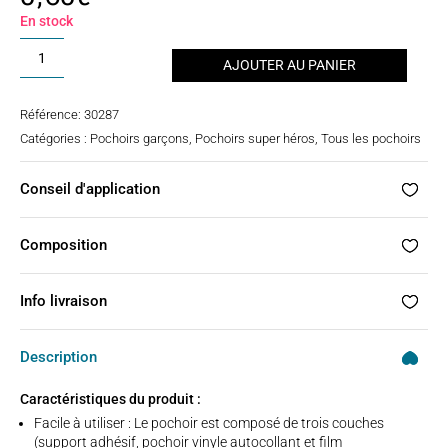
basé
sur
En stock
notation
client
quantité
AJOUTER AU PANIER
de
Pochoir
Référence:
30287
tatouage
Catégories :
Pochoirs garçons
,
Pochoirs super héros
,
Tous les pochoirs
-
homme
Conseil d'application
volant
Composition
Info livraison
Description
Caractéristiques du produit :
Facile à utiliser : Le pochoir est composé de trois couches
(support adhésif, pochoir vinyle autocollant et film