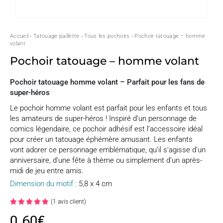
Accueil
›
Tatouage paillette
›
Tous les pochoirs
› Pochoir tatouage – homme
volant
Pochoir tatouage – homme volant
Pochoir tatouage homme volant – Parfait pour les fans de
super-héros
Le pochoir homme volant est parfait pour les enfants et tous
les amateurs de super-héros ! Inspiré d’un personnage de
comics légendaire, ce pochoir adhésif est l’accessoire idéal
pour créer un tatouage éphémère amusant. Les enfants
vont adorer ce personnage emblématique, qu’il s’agisse d’un
anniversaire, d’une fête à thème ou simplement d’un après-
midi de jeu entre amis.
Dimension du motif :
5,8 x 4 cm
(
1
avis client)
Noté
5.00
0,60
€
sur 5