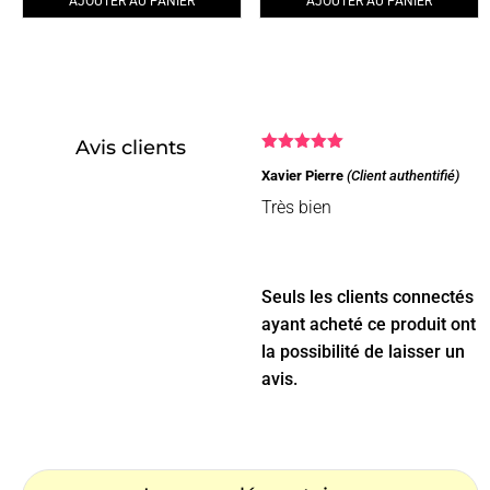
AJOUTER AU PANIER
AJOUTER AU PANIER
Avis clients
Note
5
sur
Xavier Pierre
(Client authentifié)
5
Très bien
Seuls les clients connectés
ayant acheté ce produit ont
la possibilité de laisser un
avis.