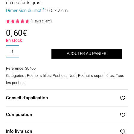
ou des fards gras.
Dimension du motif :
6.5 x 2 cm
(
1
avis client)
Noté
5.00
0,60
€
sur 5
basé
sur
En stock
notation
client
quantité
AJOUTER AU PANIER
de
Pochoir
Référence:
30400
tatouage
Catégories :
Pochoirs filles
,
Pochoirs Noël
,
Pochoirs super héros
,
Tous
-
les pochoirs
Elsa
Conseil d'application
Composition
Info livraison