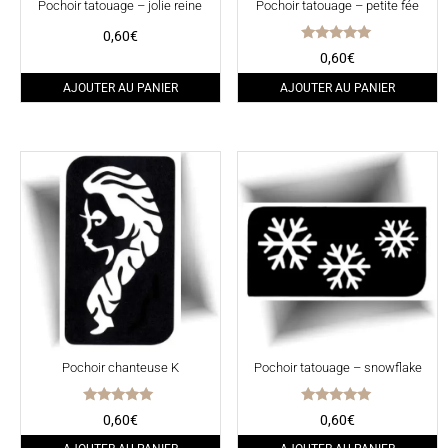
Pochoir tatouage – jolie reine
Pochoir tatouage – petite fée
0,60
€
Note
0,60
€
5.00
sur 5
AJOUTER AU PANIER
AJOUTER AU PANIER
Pochoir chanteuse K
Pochoir tatouage – snowflake
Note
Note
0,60
€
0,60
€
4.88
5.00
sur 5
sur 5