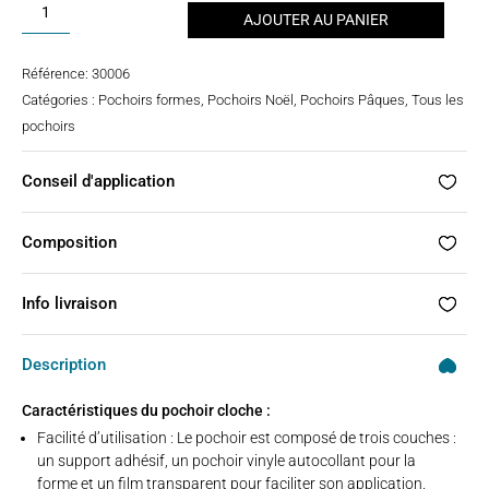
quantité
AJOUTER AU PANIER
de
Pochoir
Référence:
30006
tatouage
Catégories :
Pochoirs formes
,
Pochoirs Noël
,
Pochoirs Pâques
,
Tous les
-
pochoirs
cloche
Conseil d'application
Composition
Info livraison
Description
Caractéristiques du pochoir cloche :
Facilité d’utilisation : Le pochoir est composé de trois couches :
un support adhésif, un pochoir vinyle autocollant pour la
forme et un film transparent pour faciliter son application.