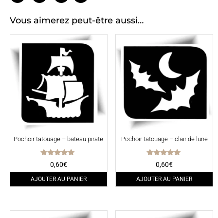
Vous aimerez peut-être aussi…
Pochoir tatouage – bateau pirate
Pochoir tatouage – clair de lune
Note
Note
0,60
€
0,60
€
5.00
5.00
sur 5
sur 5
AJOUTER AU PANIER
AJOUTER AU PANIER