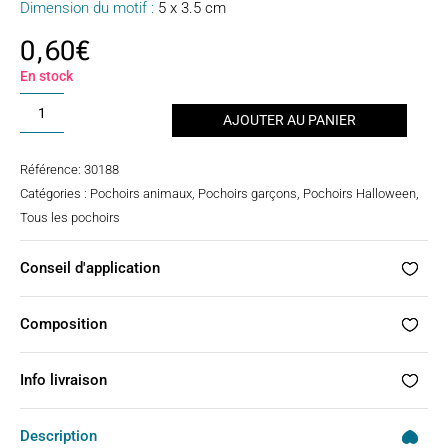
Dimension du motif :
5 x 3.5 cm
0,60
€
En stock
quantité
AJOUTER AU PANIER
de
Pochoir
Référence:
30188
tatouage
Catégories :
Pochoirs animaux
,
Pochoirs garçons
,
Pochoirs Halloween
,
-
Tous les pochoirs
chauve
souris
Conseil d'application
Composition
Info livraison
Description