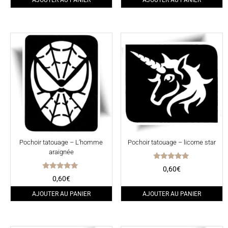
AJOUTER AU PANIER
AJOUTER AU PANIER
Pochoir tatouage – L’homme
Pochoir tatouage – licorne star
araignée
Note
0,60
€
5.00
Note
0,60
€
sur 5
5.00
sur 5
AJOUTER AU PANIER
AJOUTER AU PANIER