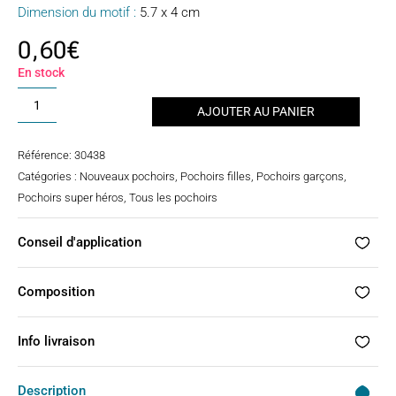
Dimension du motif :
5.7 x 4 cm
0,60
€
En stock
quantité
AJOUTER AU PANIER
de
Pochoir
Référence:
30438
petit
Catégories :
Nouveaux pochoirs
,
Pochoirs filles
,
Pochoirs garçons
,
brick-
Pochoirs super héros
,
Tous les pochoirs
man
Conseil d'application
Composition
Info livraison
Description