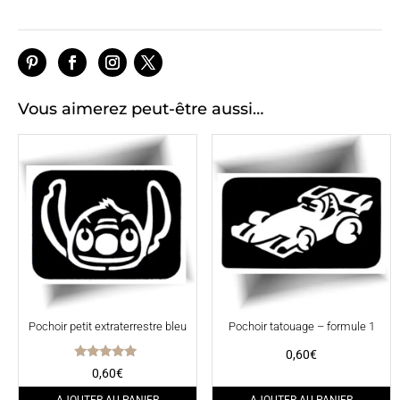
Vous aimerez peut-être aussi…
Pochoir petit extraterrestre bleu
Pochoir tatouage – formule 1
0,60
€
Note
0,60
€
5.00
sur 5