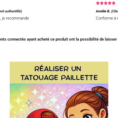
Note
5
sur
ient authentifié)
Amélie B.
(Clie
5
et, je recommande
Conforme à 
ents connectés ayant acheté ce produit ont la possibilité de laisser 