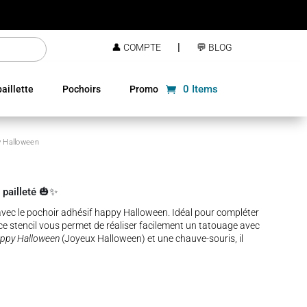
|
👤 COMPTE
💬 BLOG
0 Items
aillette
Pochoirs
Promo
y Halloween
pailleté 🎃✨
vec le pochoir adhésif happy Halloween. Idéal pour compléter
ce stencil vous permet de réaliser facilement un tatouage avec
ppy Halloween
(Joyeux Halloween) et une chauve-souris, il