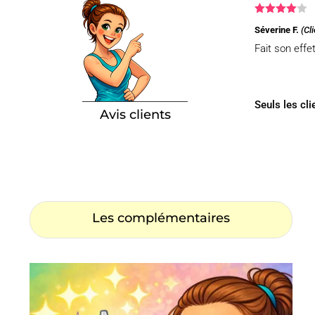
Note
4
Séverine F.
(Cl
sur 5
Fait son eff
Seuls les cli
Avis clients
Les complémentaires