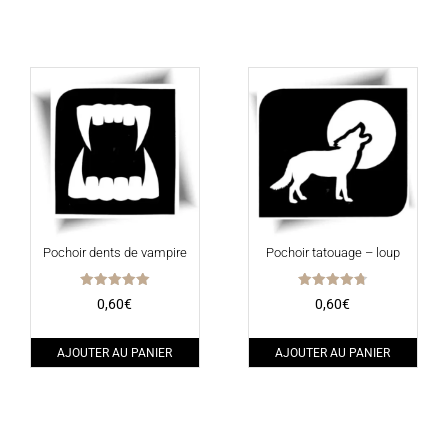
Pochoir dents de vampire
Pochoir tatouage – loup
Note
Note
0,60
€
0,60
€
5.00
4.75
sur 5
sur 5
AJOUTER AU PANIER
AJOUTER AU PANIER