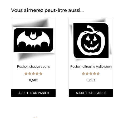
Vous aimerez peut-être aussi…
Pochoir chauve souris
Pochoir citrouille Halloween
Note
Note
0,60
€
0,60
€
5.00
4.80
sur 5
sur 5
AJOUTER AU PANIER
AJOUTER AU PANIER