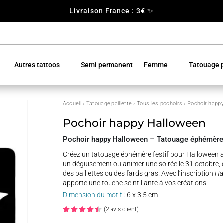
Livraison France : 3€ ✨
Autres tattoos
Semi permanent
Femme
Tatouage p
Accueil
›
Tatouage paillette
›
Tous les pochoirs
› Pochoir happ
Pochoir happy Halloween
Pochoir happy Halloween – Tatouage éphémère 
Créez un tatouage éphémère festif pour Halloween a
un déguisement ou animer une soirée le 31 octobre, 
des paillettes ou des fards gras. Avec l’inscription
Ha
apporte une touche scintillante à vos créations.
Dimension du motif :
6 x 3.5 cm
(
2
avis client)
Noté