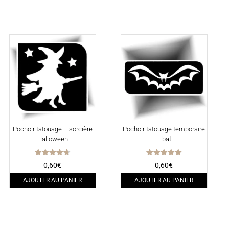
Pochoir tatouage – sorcière
Pochoir tatouage temporaire
Halloween
– bat
Note
Note
0,60
€
0,60
€
4.67
5.00
sur 5
sur 5
AJOUTER AU PANIER
AJOUTER AU PANIER