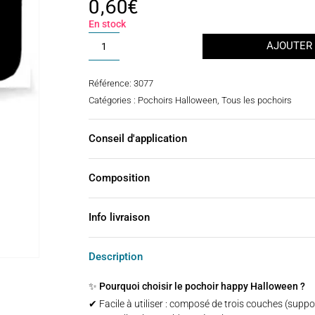
0,60
€
4.50
sur 5
basé
En stock
sur
notation
quantité
AJOUTER 
s client
de
Pochoir
Référence:
3077
happy
Catégories :
Pochoirs Halloween
,
Tous les pochoirs
Halloween
Conseil d'application
Composition
Info livraison
Description
✨ Pourquoi choisir le pochoir happy Halloween ?
✔ Facile à utiliser : composé de trois couches (suppo