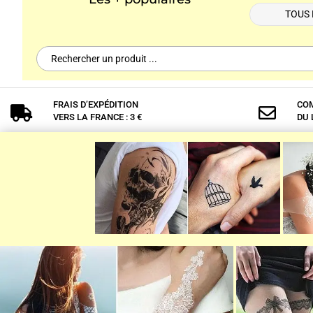
TOUS 
Search
for:
FRAIS D’EXPÉDITION
COM


VERS LA FRANCE : 3 €
DU 