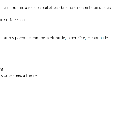
 temporaires avec des paillettes, de l’encre cosmétique ou des
te surface lisse.
d’autres pochoirs comme la
citrouille
,
la sorcière
,
le chat
ou
le
nt
rs ou soirées à thème