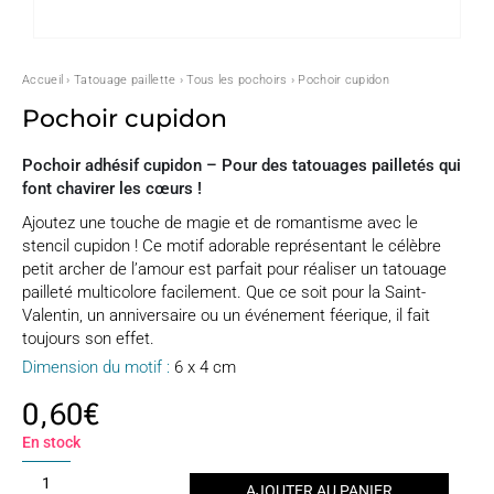
Accueil
›
Tatouage paillette
›
Tous les pochoirs
› Pochoir cupidon
Pochoir cupidon
Pochoir adhésif cupidon – Pour des tatouages pailletés qui
font chavirer les cœurs !
Ajoutez une touche de magie et de romantisme avec le
stencil cupidon ! Ce motif adorable représentant le célèbre
petit archer de l’amour est parfait pour réaliser un tatouage
pailleté multicolore facilement. Que ce soit pour la Saint-
Valentin, un anniversaire ou un événement féerique, il fait
toujours son effet.
Dimension du motif :
6 x 4 cm
0,60
€
En stock
quantité
AJOUTER AU PANIER