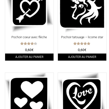
Pochoir coeur avec flèche
Pochoir tatouage – licorne star
Note
Note
0,60
€
0,60
€
4.00
5.00
sur 5
sur 5
AJOUTER AU PANIER
AJOUTER AU PANIER