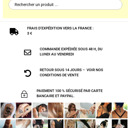
Search
for:
FRAIS D’EXPÉDITION VERS LA FRANCE :

3 €
COMMANDE EXPÉDIÉE SOUS 48 H, DU

LUNDI AU VENDREDI
RETOUR SOUS 14 JOURS – VOIR NOS

CONDITIONS DE VENTE
PAIEMENT 100 % SÉCURISÉ PAR CARTE
~
BANCAIRE ET PAYPAL.