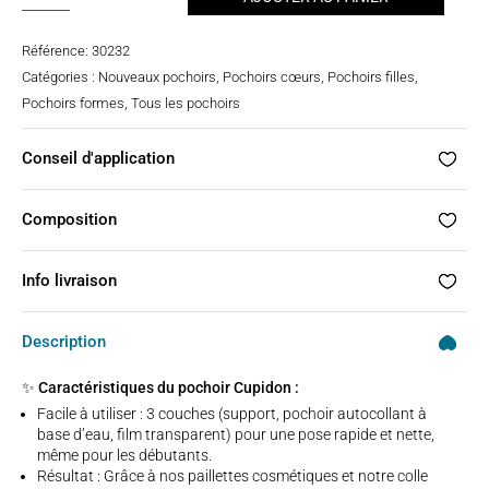
de
Pochoir
Référence:
30232
cupidon
Catégories :
Nouveaux pochoirs
,
Pochoirs cœurs
,
Pochoirs filles
,
Pochoirs formes
,
Tous les pochoirs
Conseil d'application
Composition
Info livraison
Description
✨ Caractéristiques du pochoir Cupidon :
Facile à utiliser : 3 couches (support, pochoir autocollant à
base d’eau, film transparent) pour une pose rapide et nette,
même pour les débutants.
Résultat : Grâce à nos paillettes cosmétiques et notre colle