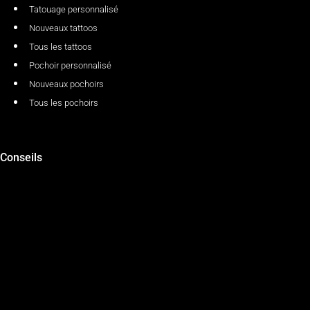
Tatouage personnalisé
Nouveaux tattoos
Tous les tattoos
Pochoir personnalisé
Nouveaux pochoirs
Tous les pochoirs
Conseils
Appliquer un tatouage temporaire
Appliquer un tatouage jagua
Réaliser un tatouage paillette
Le blog Mikiti
Suivez-nous et retrouvez toute notre actualité sur les réseaux